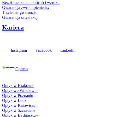
Bezpłatne badanie ostrości wzroku
Gwarancja zwrotu pieniędzy
Trzyletnia gwarancja
Gwarancja satysfakcji
Kariera
Media społecznościowe
Instagram
Facebook
LinkedIn
Poznaj opinie naszych klientów
Opineo
Fielmann w Twojej okolicy
Optyk w Krakowie
Optyk we Wrocławiu
Optyk w Poznaniu
Optyk w Łodzi
Optyk w Katowicach
Optyk w Szczecinie
Optyk w Bydgoszczy