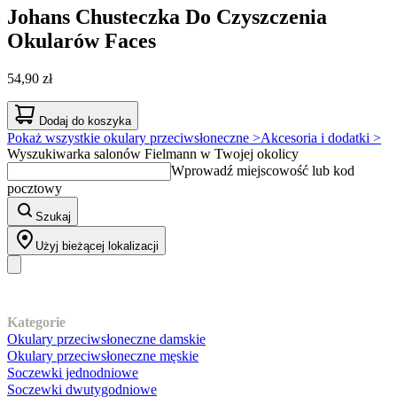
Johans
Chusteczka Do Czyszczenia
Okularów Faces
54,90 zł
Dodaj do koszyka
Pokaż wszystkie okulary przeciwsłoneczne >
Akcesoria i dodatki >
Wyszukiwarka salonów Fielmann w Twojej okolicy
Wprowadź miejscowość lub kod
pocztowy
Szukaj
Użyj bieżącej lokalizacji
Nasz asortyment
Kategorie
Okulary przeciwsłoneczne damskie
Okulary przeciwsłoneczne męskie
Soczewki jednodniowe
Soczewki dwutygodniowe