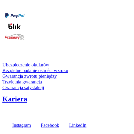
Formy płatności
karta kredytowa
Usługi i gwarancje
Ubezpieczenie okularów
Bezpłatne badanie ostrości wzroku
Gwarancja zwrotu pieniędzy
Trzyletnia gwarancja
Gwarancja satysfakcji
Kariera
Media społecznościowe
Instagram
Facebook
LinkedIn