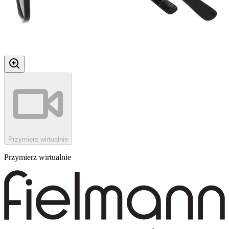
Przymierz wirtualnie
Przymierz wirtualnie