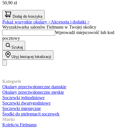
50,90 zł
Dodaj do koszyka
Pokaż wszystkie okulary >
Akcesoria i dodatki >
Wyszukiwarka salonów Fielmann w Twojej okolicy
Wprowadź miejscowość lub kod
pocztowy
Szukaj
Użyj bieżącej lokalizacji
Nasz asortyment
Kategorie
Okulary przeciwsłoneczne damskie
Okulary przeciwsłoneczne męskie
Soczewki jednodniowe
Soczewki dwutygodniowe
Soczewki miesięczne
Środki do pielęgnacji soczewek
Marki
Kolekcja Fielmann