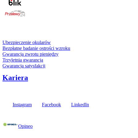
karta kredytowa
Usługi i gwarancje
Ubezpieczenie okularów
Bezpłatne badanie ostrości wzroku
Gwarancja zwrotu pieniędzy
Trzyletnia gwarancja
Gwarancja satysfakcji
Kariera
Media społecznościowe
Instagram
Facebook
LinkedIn
Poznaj opinie naszych klientów
Opineo