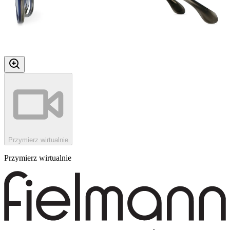
Przymierz wirtualnie
Przymierz wirtualnie