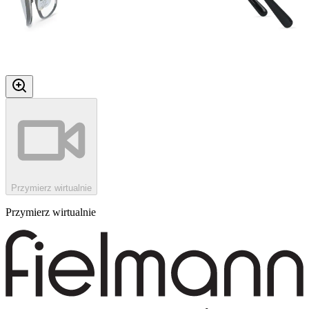
Przymierz wirtualnie
Przymierz wirtualnie