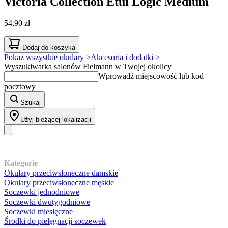
Victoria Collection
Etui Logic Medium
54,90 zł
Dodaj do koszyka
Pokaż wszystkie okulary >
Akcesoria i dodatki >
Wyszukiwarka salonów Fielmann w Twojej okolicy
Wprowadź miejscowość lub kod
pocztowy
Szukaj
Użyj bieżącej lokalizacji
Nasz asortyment
Kategorie
Okulary przeciwsłoneczne damskie
Okulary przeciwsłoneczne męskie
Soczewki jednodniowe
Soczewki dwutygodniowe
Soczewki miesięczne
Środki do pielęgnacji soczewek