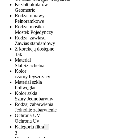
Kształt okularów
Geometric
Rodzaj oprawy
Pełnoramkowe
Rodzaj mostka
Mostek Pojedynczy
Rodzaj zawiasu
Zawias standardowy
Z korekcją dostępne
Tak
Materiał
Stal Szlachetna
Kolor
czarny błyszczący
Materiał szkła
Poliwęglan
Kolor szkła
Szary Jednobarwny
Rodzaj zabarwienia
Jednolite zabarwienie
Ochrona UV
Ochrona Uv
Kategoria filtra
3