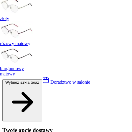
złoty
różowy matowy
burgundowy
matowy
Doradztwo w salonie
Wybierz szkła teraz
Twoje opcje dostawy