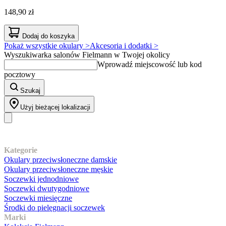
148,90 zł
Dodaj do koszyka
Pokaż wszystkie okulary >
Akcesoria i dodatki >
Wyszukiwarka salonów Fielmann w Twojej okolicy
Wprowadź miejscowość lub kod
pocztowy
Szukaj
Użyj bieżącej lokalizacji
Nasz asortyment
Kategorie
Okulary przeciwsłoneczne damskie
Okulary przeciwsłoneczne męskie
Soczewki jednodniowe
Soczewki dwutygodniowe
Soczewki miesięczne
Środki do pielęgnacji soczewek
Marki