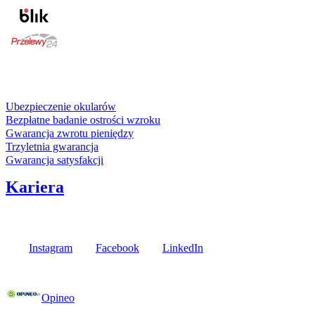
karta kredytowa
Usługi i gwarancje
Ubezpieczenie okularów
Bezpłatne badanie ostrości wzroku
Gwarancja zwrotu pieniędzy
Trzyletnia gwarancja
Gwarancja satysfakcji
Kariera
Media społecznościowe
Instagram
Facebook
LinkedIn
Poznaj opinie naszych klientów
Opineo