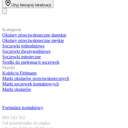
Użyj bieżącej lokalizacji
Nasz asortyment
Kategorie
Okulary przeciwsłoneczne damskie
Okulary przeciwsłoneczne męskie
Soczewki jednodniowe
Soczewki dwutygodniowe
Soczewki miesięczne
Środki do pielęgnacji soczewek
Marki
Kolekcja Fielmann
Marki okularów przeciwsłonecznych
Marki soczewek kontaktowych
Marki okularów
Obsługa klienta
Formularz kontaktowy
800 343 562
Od poniedziałku do piątku