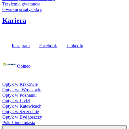
Trzyletnia gwarancja
Gwarancja satysfakcji
Kariera
Media społecznościowe
Instagram
Facebook
LinkedIn
Poznaj opinie naszych klientów
Opineo
Fielmann w Twojej okolicy
Optyk w Krakowie
Optyk we Wrocławiu
Optyk w Poznaniu
Optyk w Łodzi
Optyk w Katowicach
Optyk w Szczecinie
Optyk w Bydgoszczy
Pokaż inne miasta