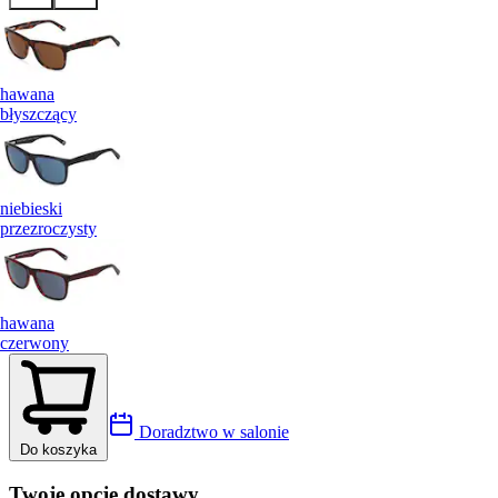
hawana
błyszczący
niebieski
przezroczysty
hawana
czerwony
Doradztwo w salonie
Do koszyka
Twoje opcje dostawy