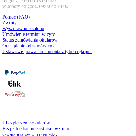
od godz. 9:00 do 18:00 oraz
w soboty od godz. 09:00 do 14:00
Pomoc (FAQ)
Zwroty
Wyszukiwanie salonu
Umówienie terminu wizyty
Status zamówienia okularów
Odstąpienie od zamówienia
Ustawowe prawa konsumenta z tytułu rękojmi
Formy płatności
karta kredytowa
Usługi i gwarancje
Ubezpieczenie okularów
Bezpłatne badanie ostrości wzroku
Gwarancja zwrotu pieniędzy