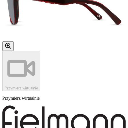
Przymierz wirtualnie
Przymierz wirtualnie