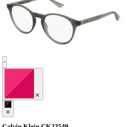
Calvin Klein
CK23549