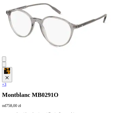
+3
Montblanc
MB0291O
od
758,00 zł