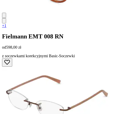
+1
Fielmann
EMT 008 RN
od
598,00 zł
z soczewkami korekcyjnymi Basic-Soczewki