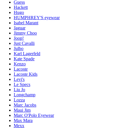
Guess
Hackett
Hugo
HUMPHREY'S eyewear
Isabel Marant
Jaguar
Jimmy Choo
Joop!
Just Cavalli
Julbo
Karl Lagerfeld
Kate Spade
Kenzo
Lacoste
Lacoste Kids
Levi's
Le Specs
Liu Jo
Longchamp
Lozza
Marc Jacobs
Maui Jim
Marc O'Polo Eyewear
Max Mara
Mexx