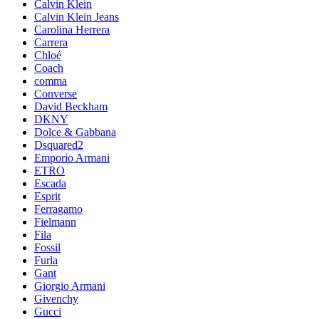
Calvin Klein
Calvin Klein Jeans
Carolina Herrera
Carrera
Chloé
Coach
comma
Converse
David Beckham
DKNY
Dolce & Gabbana
Dsquared2
Emporio Armani
ETRO
Escada
Esprit
Ferragamo
Fielmann
Fila
Fossil
Furla
Gant
Giorgio Armani
Givenchy
Gucci