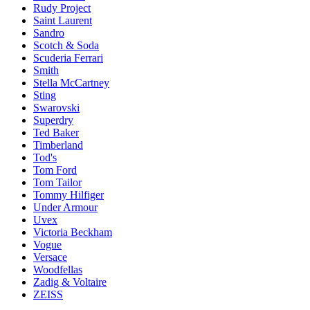
Rudy Project
Saint Laurent
Sandro
Scotch & Soda
Scuderia Ferrari
Smith
Stella McCartney
Sting
Swarovski
Superdry
Ted Baker
Timberland
Tod's
Tom Ford
Tom Tailor
Tommy Hilfiger
Under Armour
Uvex
Victoria Beckham
Vogue
Versace
Woodfellas
Zadig & Voltaire
ZEISS