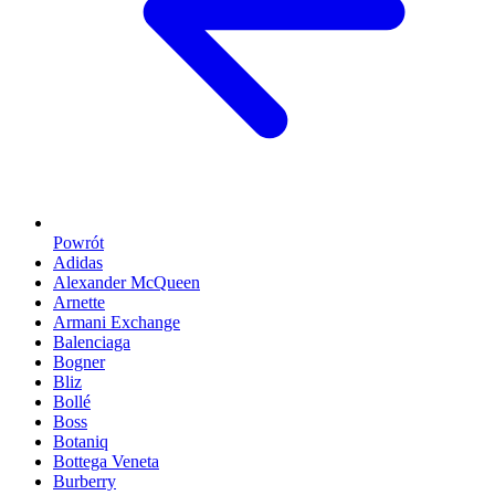
Powrót
Adidas
Alexander McQueen
Arnette
Armani Exchange
Balenciaga
Bogner
Bliz
Bollé
Boss
Botaniq
Bottega Veneta
Burberry