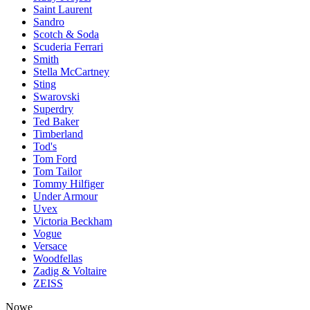
Saint Laurent
Sandro
Scotch & Soda
Scuderia Ferrari
Smith
Stella McCartney
Sting
Swarovski
Superdry
Ted Baker
Timberland
Tod's
Tom Ford
Tom Tailor
Tommy Hilfiger
Under Armour
Uvex
Victoria Beckham
Vogue
Versace
Woodfellas
Zadig & Voltaire
ZEISS
Nowe