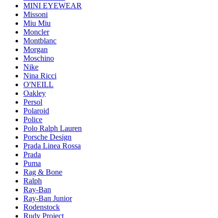
MINI EYEWEAR
Missoni
Miu Miu
Moncler
Montblanc
Morgan
Moschino
Nike
Nina Ricci
O'NEILL
Oakley
Persol
Polaroid
Police
Polo Ralph Lauren
Porsche Design
Prada Linea Rossa
Prada
Puma
Rag & Bone
Ralph
Ray-Ban
Ray-Ban Junior
Rodenstock
Rudy Project