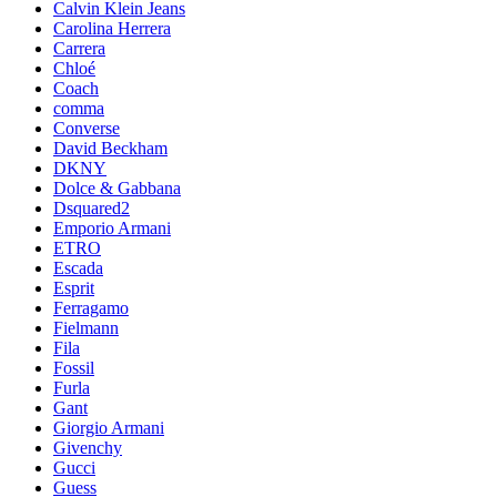
Calvin Klein Jeans
Carolina Herrera
Carrera
Chloé
Coach
comma
Converse
David Beckham
DKNY
Dolce & Gabbana
Dsquared2
Emporio Armani
ETRO
Escada
Esprit
Ferragamo
Fielmann
Fila
Fossil
Furla
Gant
Giorgio Armani
Givenchy
Gucci
Guess