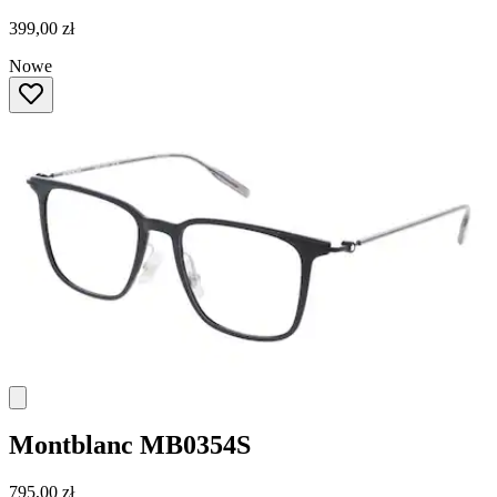
399,00 zł
Nowe
Montblanc
MB0354S
795,00 zł