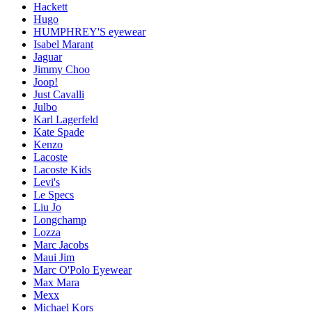
Hackett
Hugo
HUMPHREY'S eyewear
Isabel Marant
Jaguar
Jimmy Choo
Joop!
Just Cavalli
Julbo
Karl Lagerfeld
Kate Spade
Kenzo
Lacoste
Lacoste Kids
Levi's
Le Specs
Liu Jo
Longchamp
Lozza
Marc Jacobs
Maui Jim
Marc O'Polo Eyewear
Max Mara
Mexx
Michael Kors