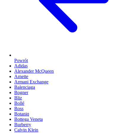
Powrót
Adidas
Alexander McQueen
Arnette
Armani Exchange
Balenciaga
Bogner
Bliz
Bollé
Boss
Botaniq
Bottega Veneta
Burberry
Calvin Klein