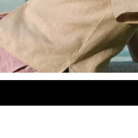
ecznych od wiodących designerów i luksusowych marek. Nowe okulary p