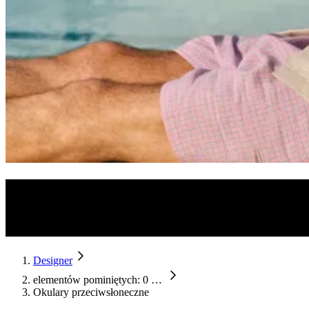
Designerskie okulary przeciwsłoneczne
Gdy styl łączy się z jakością: odkryj modele okularów przeciwsłon
przed promieniami UV.
Designer
elementów pominiętych: 0
…
Okulary przeciwsłoneczne