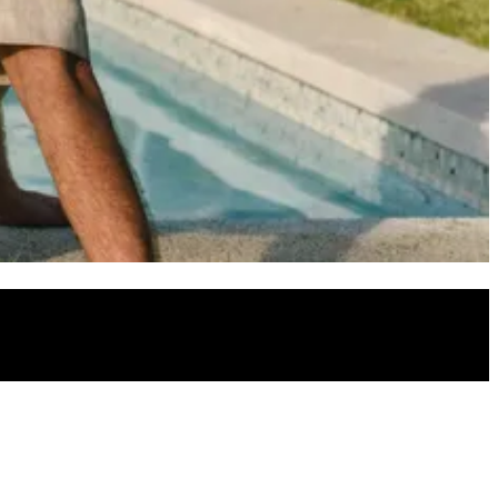
rzeciwsłoneczne to modny dodatek, który jednocześnie chroni oczy