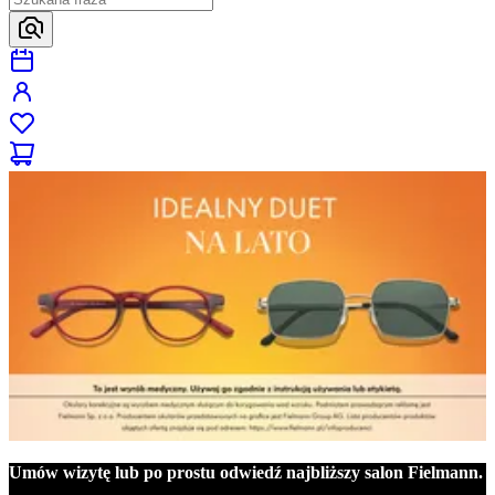
Umów wizytę lub po prostu odwiedź najbliższy salon Fielmann.