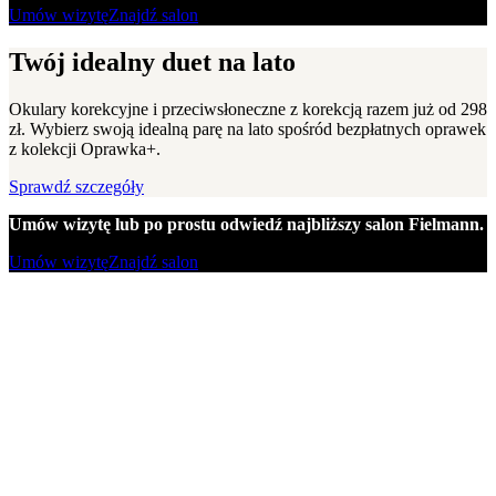
Umów wizytę
Znajdź salon
Twój idealny duet na lato
Okulary korekcyjne i przeciwsłoneczne z korekcją razem już od 298
zł. Wybierz swoją idealną parę na lato spośród bezpłatnych oprawek
z kolekcji Oprawka+.
Sprawdź szczegóły
Umów wizytę lub po prostu odwiedź najbliższy salon Fielmann.
Umów wizytę
Znajdź salon